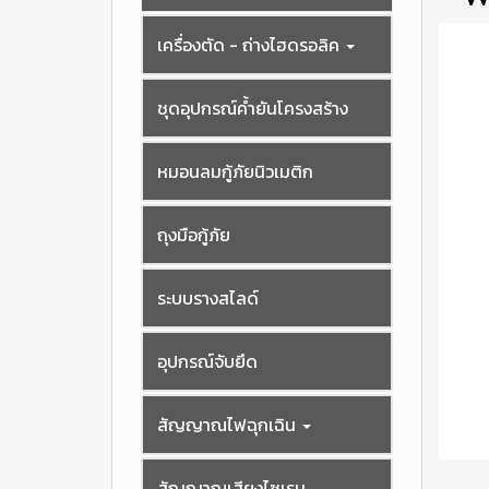
เครื่องตัด - ถ่างไฮดรอลิค
ชุดอุปกรณ์ค้ำยันโครงสร้าง
หมอนลมกู้ภัยนิวเมติก
ถุงมือกู้ภัย
ระบบรางสไลด์
อุปกรณ์จับยึด
สัญญาณไฟฉุกเฉิน
สัญญาณเสียงไซเรน