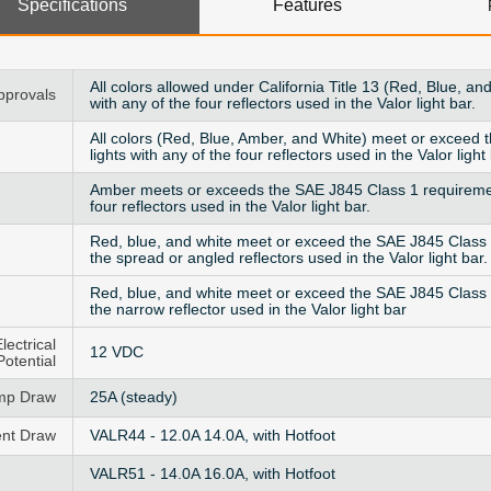
Specifications
Features
All colors allowed under California Title 13 (Red, Blue, 
pprovals
with any of the four reflectors used in the Valor light bar.
All colors (Red, Blue, Amber, and White) meet or exceed 
lights with any of the four reflectors used in the Valor light 
Amber meets or exceeds the SAE J845 Class 1 requirement
four reflectors used in the Valor light bar.
Red, blue, and white meet or exceed the SAE J845 Class 1
the spread or angled reflectors used in the Valor light bar.
Red, blue, and white meet or exceed the SAE J845 Class 2
the narrow reflector used in the Valor light bar
lectrical
12 VDC
Potential
mp Draw
25A (steady)
ent Draw
VALR44 - 12.0A 14.0A, with Hotfoot
VALR51 - 14.0A 16.0A, with Hotfoot