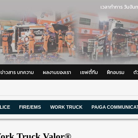
เวลาทำการ วันจันท
ข่าวสาร บทความ
ผลงานของเรา
เซฟตี้ทีม
ฝึกอบรม
ต
LICE
FIRE/EMS
WORK TRUCK
PA/GA COMMUNICA
ork Truck Valor®