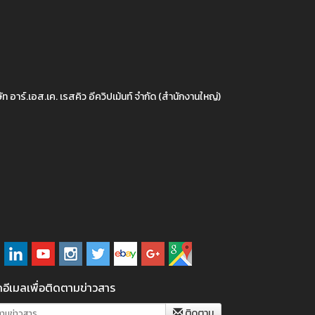
ัท อาร์.เอส.เค. เรสคิว อีควิปเม้นท์ จำกัด (สำนักงานใหญ่)
อีเมลเพื่อติดตามข่าวสาร
ติดตาม