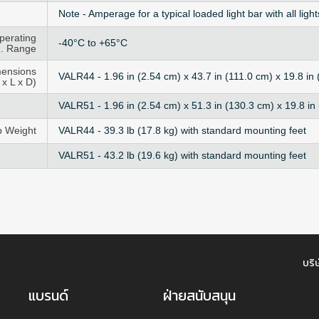
Note - Amperage for a typical loaded light bar with all ligh
perating
-40°C to +65°C
. Range
ensions
VALR44 - 1.96 in (2.54 cm) x 43.7 in (111.0 cm) x 19.8 in
 x L x D)
VALR51 - 1.96 in (2.54 cm) x 51.3 in (130.3 cm) x 19.8 in
p Weight
VALR44 - 39.3 lb (17.8 kg) with standard mounting feet
VALR51 - 43.2 lb (19.6 kg) with standard mounting feet
บริษ
แบรนด์
ฝ่ายสนับสนุน