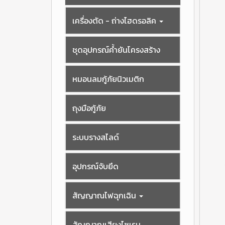
เครื่องตัด - ถ่างไฮดรอลิค
ชุดอุปกรณ์ค้ำยันโครงสร้าง
หมอนลมกู้ภัยนิวเมติก
ถุงมือกู้ภัย
ระบบรางสไลด์
อุปกรณ์จับยึด
สัญญาณไฟฉุกเฉิน
สัญญาณเสียงไซเรน