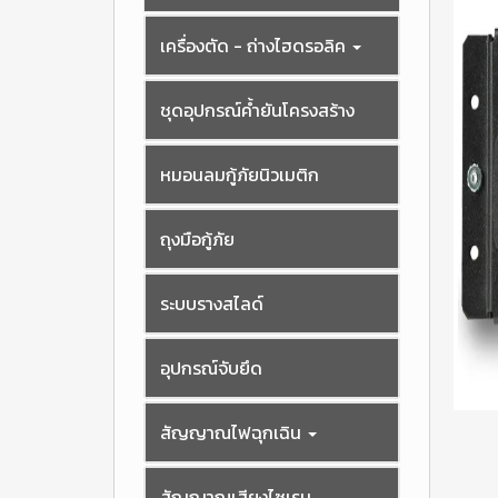
เครื่องตัด - ถ่างไฮดรอลิค
ชุดอุปกรณ์ค้ำยันโครงสร้าง
หมอนลมกู้ภัยนิวเมติก
ถุงมือกู้ภัย
ระบบรางสไลด์
อุปกรณ์จับยึด
สัญญาณไฟฉุกเฉิน
สัญญาณเสียงไซเรน