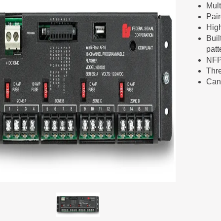
Mult
Pair
High
Buil
patt
NFP
Thre
Can 