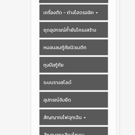
เครื่องตัด - ถ่างไฮดรอลิค
ชุดอุปกรณ์ค้ำยันโครงสร้าง
หมอนลมกู้ภัยนิวเมติก
ถุงมือกู้ภัย
ระบบรางสไลด์
อุปกรณ์จับยึด
สัญญาณไฟฉุกเฉิน
สัญญาณเสียงไซเรน