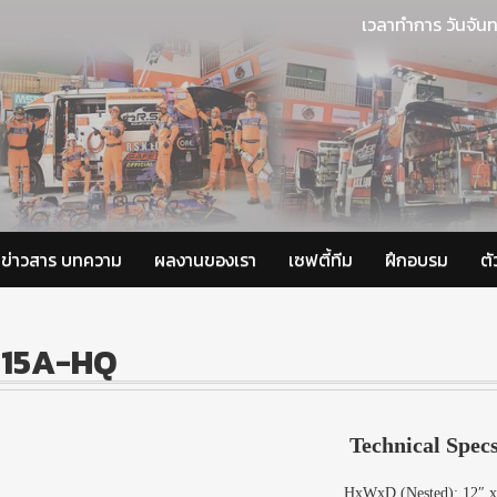
เวลาทำการ วันจันท
ข่าวสาร บทความ
ผลงานของเรา
เซฟตี้ทีม
ฝึกอบรม
ต
615A-HQ
Technical Spec
HxWxD (Nested): 12″ x