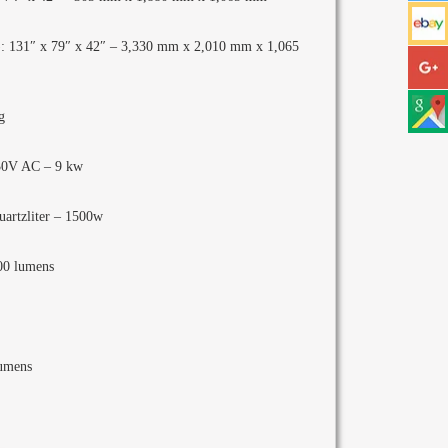
: 131″ x 79″ x 42″ – 3,330 mm x 2,010 mm x 1,065
g
30V AC – 9 kw
uartzliter – 1500w
800 lumens
lumens