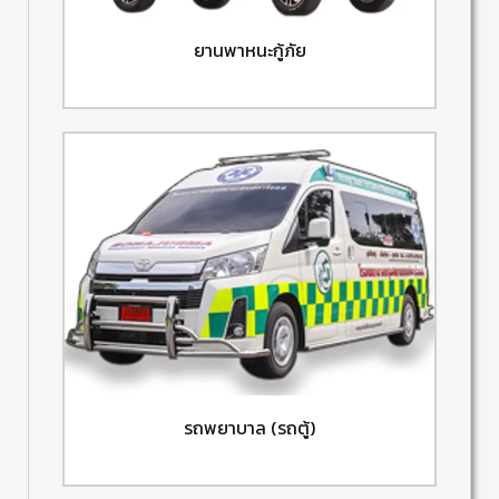
ยานพาหนะกู้ภัย
รถพยาบาล (รถตู้)