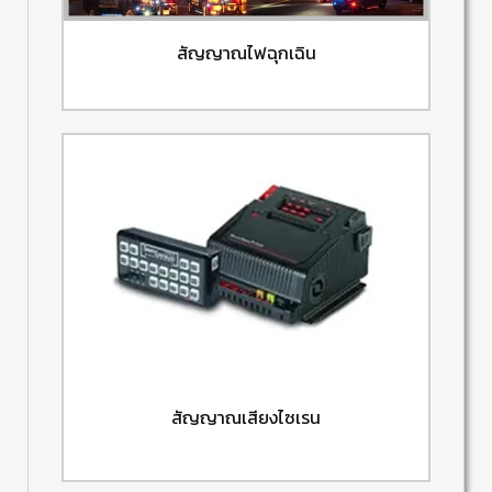
สัญญาณไฟฉุกเฉิน
สัญญาณเสียงไซเรน