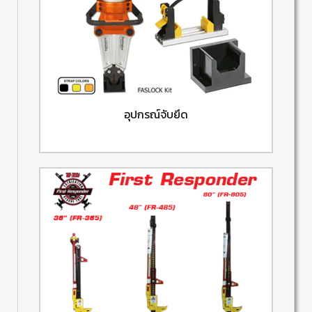
อุปกรณ์จับยึด