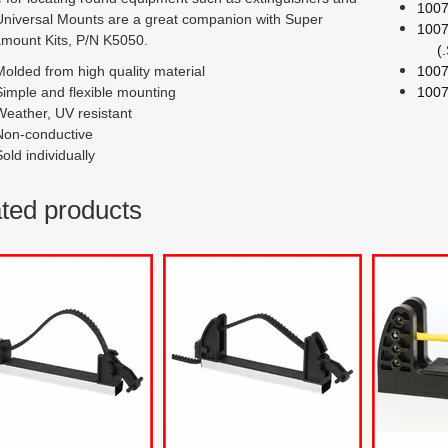
1007
Universal Mounts are a great companion with Super
1007
amount Kits, P/N K5050.
(.ST
Molded from high quality material
1007
Simple and flexible mounting
1007
Weather, UV resistant
Non-conductive
old individually
ted products