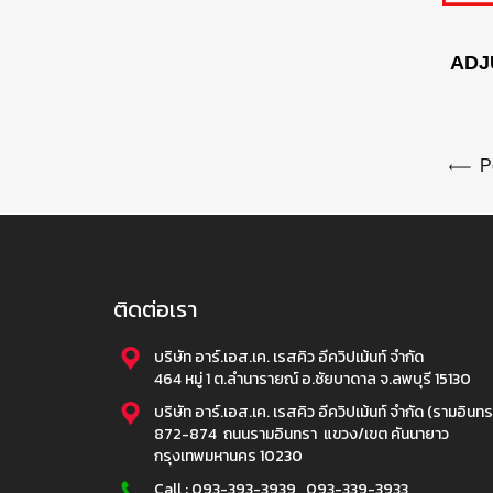
ADJ
Po
ติดต่อเรา
บริษัท อาร์.เอส.เค. เรสคิว อีควิปเม้นท์ จำกัด
464 หมู่ 1 ต.ลำนารายณ์ อ.ชัยบาดาล จ.ลพบุรี 15130
บริษัท อาร์.เอส.เค. เรสคิว อีควิปเม้นท์ จำกัด (รามอินทร
872-874 ถนนรามอินทรา แขวง/เขต คันนายาว
กรุงเทพมหานคร 10230
Call :
093-393-3939
,
093-339-3933