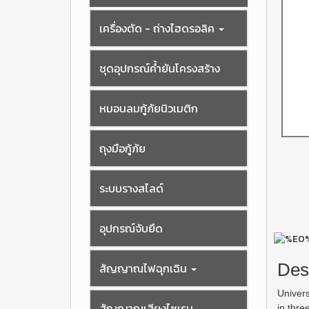
เครื่องตัด - ถ่างไฮดรอลิค
ชุดอุปกรณ์ค้ำยันโครงสร้าง
หมอนลมกู้ภัยนิวเมติก
ถุงมือกู้ภัย
ระบบรางสไลด์
อุปกรณ์จับยึด
Des
สัญญาณไฟฉุกเฉิน
Univer
สัญญาณเสียงไซเรน
in thre