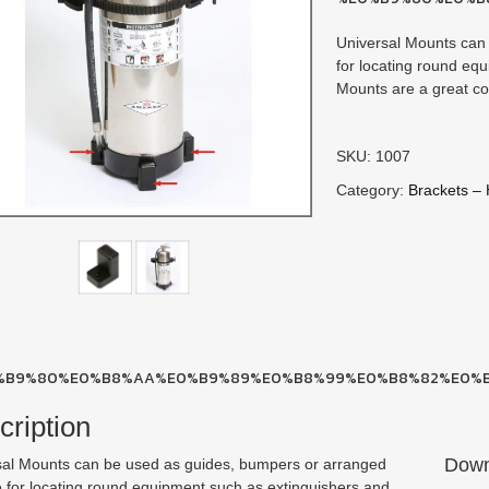
Universal Mounts can 
for locating round eq
Mounts are a great co
SKU: 1007
Category:
Brackets – 
cription
Down
sal Mounts can be used as guides, bumpers or arranged
e for locating round equipment such as extinguishers and