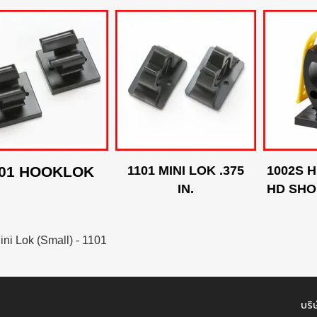
001 HOOKLOK
1101 MINI LOK .375
1002S 
IN.
HD SHO
ini Lok (Small) - 1101
บริษ