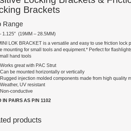
cking Brackets
p Range
 – 1.125″ (19MM – 28.5MM)
INI LOK BRACKET is a versatile and easy to use friction lock p
e mounting for small tools and equipment.* Perfect for flashlights
mall hand tools
Works great with PAC Strut
Can be mounted horizontally or vertically
Rugged injection molded components made from high quality m
Weather, UV resistant
Non-conductive
 IN PAIRS AS P/N 1102
ted products