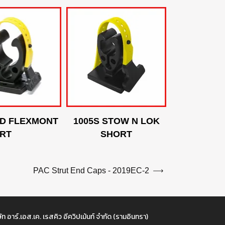
HD FLEXMONT
1005S STOW N LOK
RT
SHORT
PAC Strut End Caps - 2019EC-2
ัท อาร์.เอส.เค. เรสคิว อีควิปเม้นท์ จำกัด (รามอินทรา)