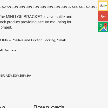
he MINI LOK BRACKET is a versatile and
 lock product providing secure mounting for
ipment.
 Kits – Positive and Friction Locking
,
Sm
all
all Diameter
Downloads
on