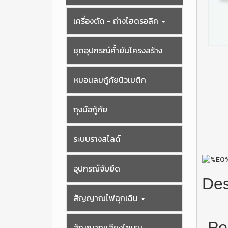
เครื่องตัด - ถ่างไฮดรอลิค
ชุดอุปกรณ์ค้ำยันโครงสร้าง
หมอนลมกู้ภัยนิวเมติก
ถุงมือกู้ภัย
ระบบรางสไลด์
อุปกรณ์จับยึด
Des
สัญญาณไฟฉุกเฉิน
Po
สัญญาณเสียงไซเรน