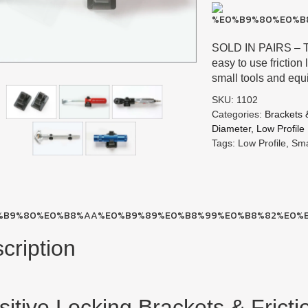
SOLD IN PAIRS – T
easy to use friction
small tools and equ
SKU: 1102
Categories:
Brackets &
Diameter
, Lo
w Profile
Tags: Low Profile, Sm
cription
sitive Locking Brackets & Fricti