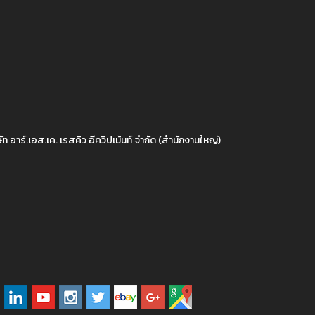
ัท อาร์.เอส.เค. เรสคิว อีควิปเม้นท์ จำกัด (สำนักงานใหญ่)