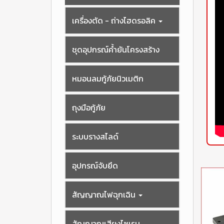
เครื่องตัด - ถ่างไฮดรอลิค
ชุดอุปกรณ์ค้ำยันโครงสร้าง
หมอนลมกู้ภัยนิวเมติก
ถุงมือกู้ภัย
ระบบรางสไลด์
อุปกรณ์จับยึด
สัญญาณไฟฉุกเฉิน
สัญญาณเสียงไซเรน