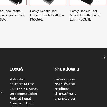
er Base Pocket
Heavy Rescue Tool
Heavy Rescue Tool
uper Adjustamount
Mount Kit with Fastlok –
Mount Kit with Jumbo
26SA
K5035FL
Lok – K5035JL
บริษ
แบรนด์
ฝ่ายสนับสนุน
Holmatro
ขอใบเสนอราคา
SCHMITZ MITTZ
ตัวแทนจำหน่าย
PAC Tools Mounts
ดาวน์โหลด
า)
On Scenesolution
ตำแหน่งว่างงาน
Federal Signal
แผนผังเว็บไซต์
Command Light