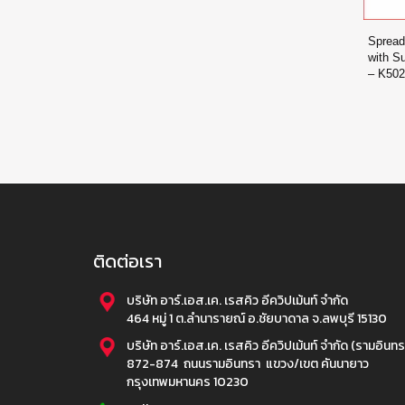
Spread
with S
– K50
ติดต่อเรา
บริษัท อาร์.เอส.เค. เรสคิว อีควิปเม้นท์ จำกัด
464 หมู่ 1 ต.ลำนารายณ์ อ.ชัยบาดาล จ.ลพบุรี 15130
บริษัท อาร์.เอส.เค. เรสคิว อีควิปเม้นท์ จำกัด (รามอินทร
872-874 ถนนรามอินทรา แขวง/เขต คันนายาว
กรุงเทพมหานคร 10230