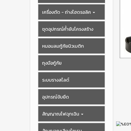
เครื่องตัด - ถ่างไฮดรอลิค
ชุดอุปกรณ์ค้ำยันโครงสร้าง
หมอนลมกู้ภัยนิวเมติก
ถุงมือกู้ภัย
ระบบรางสไลด์
อุปกรณ์จับยึด
สัญญาณไฟฉุกเฉิน
สัญญาณเสียงไซเรน