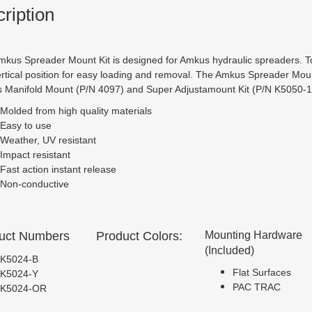
ription
kus Spreader Mount Kit is designed for Amkus hydraulic spreaders. T
ertical position for easy loading and removal. The Amkus Spreader Moun
 Manifold Mount (P/N 4097) and Super Adjustamount Kit (P/N K5050-1
Molded from high quality materials
Easy to use
Weather, UV resistant
Impact resistant
Fast action instant release
Non-conductive
uct Numbers
Product Colors:
Mounting Hardware
(Included)
K5024-B
Flat Surfaces
K5024-Y
PAC TRAC
K5024-OR