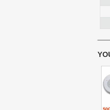
YOU
50