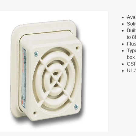
Ava
Soli
Buil
to 8
Flus
Typ
box
CSF
UL 