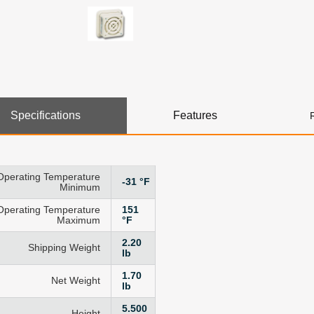
Specifications
Features
Operating Temperature
-31 °F
Minimum
Operating Temperature
151
Maximum
°F
2.20
Shipping Weight
lb
1.70
Net Weight
lb
5.500
Height