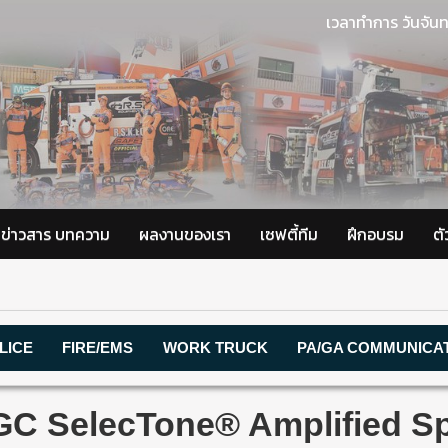
เวลาทำการ วันจันท
ข่าวสาร บทความ
ผลงานของเรา
เซฟตี้ทีม
ฝึกอบรม
ต
LICE
FIRE/EMS
WORK TRUCK
PA/GA COMMUNICA
GC SelecTone® Amplified S