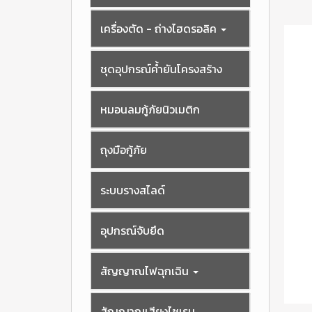
เครื่องตัด - ถ่างไฮดรอลิค
ชุดอุปกรณ์ค้ำยันโครงสร้าง
หมอนลมกู้ภัยนิวเมติก
ถุงมือกู้ภัย
ระบบรางสไลด์
อุปกรณ์จับยึด
สัญญาณไฟฉุกเฉิน
สัญญาณเสียงไซเรน