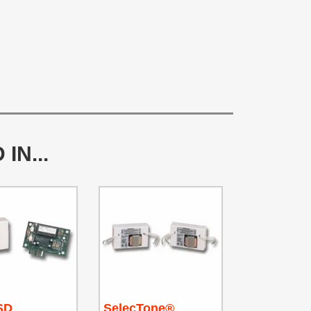
IN...
SD
SelecTone®