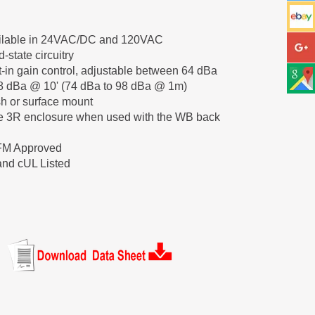
ilable in 24VAC/DC and 120VAC
d-state circuitry
t-in gain control, adjustable between 64 dBa
8 dBa @ 10' (74 dBa to 98 dBa @ 1m)
h or surface mount
e 3R enclosure when used with the WB back
M Approved
and cUL Listed