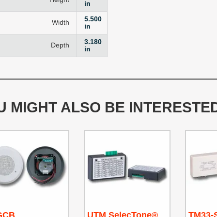
in
5.500
Width
in
3.180
Depth
in
 MIGHT ALSO BE INTERESTED 
GCB
UTM SelecTone®
TM33-