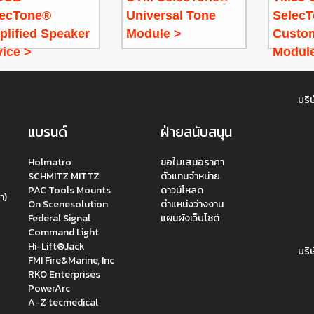
lecTone®
Universal Tone
Selec
lified Speaker
Module >
Custo
ice >
Module
บริษ
แบรนด์
ฝ่ายสนับสนุน
Holmatro
ขอใบเสนอราคา
SCHMITZ MITTZ
ตัวแทนจำหน่าย
PAC Tools Mounts
ดาวน์โหลด
า)
On Scenesolution
ตำแหน่งว่างงาน
Federal Signal
แผนผังเว็บไซต์
Command Light
Hi-Lift®Jack
บริษ
FMI Fire&Marine, Inc
RKO Enterprises
PowerArc
A-Z tecmedical